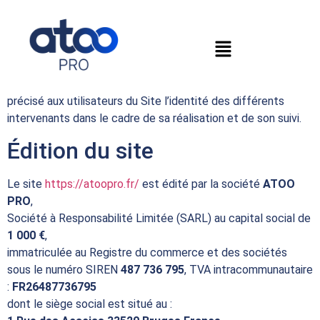
Mentions légales
Conformément aux dispositions de la loi n° 2004-575 du 21
juin 2004 pour la confiance en l’économie numérique, il est
précisé aux utilisateurs du Site l’identité des différents
intervenants dans le cadre de sa réalisation et de son suivi.
Édition du site
Le site
https://atoopro.fr/
est édité par la société
ATOO
PRO
,
Société à Responsabilité Limitée (SARL) au capital social de
1 000 €
,
immatriculée au Registre du commerce et des sociétés
sous le numéro SIREN
487 736 795
, TVA intracommunautaire
:
FR26487736795
dont le siège social est situé au :